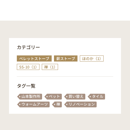
カテゴリー
ペレットストーブ
薪ストーブ
ほのか（1）
SS-10（1）
禅（1）
タグ一覧
山本製作所
ペット
買い替え
タイル
ウォームアーツ
禅
リノベーション