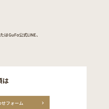
GuFo公式LINE、
頼は
わせフォーム