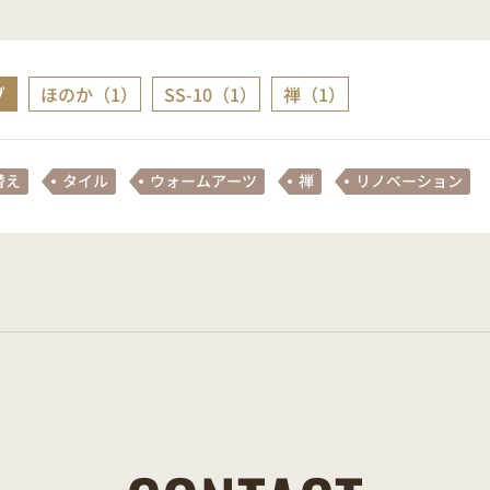
ブ
ほのか（1）
SS-10（1）
禅（1）
替え
タイル
ウォームアーツ
禅
リノベーション